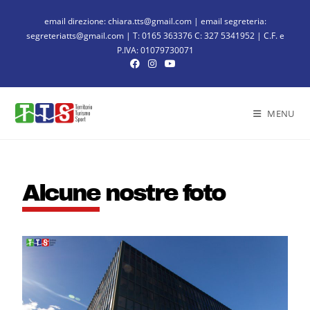
email direzione: chiara.tts@gmail.com | email segreteria:
segreteriatts@gmail.com | T: 0165 363376 C: 327 5341952 | C.F. e
P.IVA: 01079730071
MENU
Alcune nostre foto