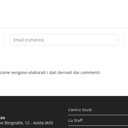
 come vengono elaborati i dati derivati dai commenti
.
Centro Studi
zzo
Lo Staff
e Borgnalle, 12 - Aosta (AO)