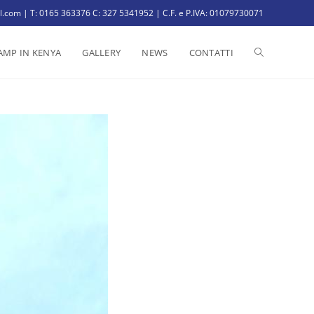
il.com | T: 0165 363376 C: 327 5341952 | C.F. e P.IVA: 01079730071
AMP IN KENYA
GALLERY
NEWS
CONTATTI