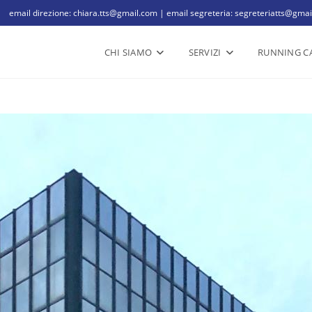
email direzione: chiara.tts@gmail.com | email segreteria: segreteriatts@gma
CHI SIAMO
SERVIZI
RUNNING C