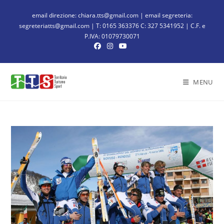
email direzione: chiara.tts@gmail.com | email segreteria:
segreteriatts@gmail.com | T: 0165 363376 C: 327 5341952 | C.F. e
P.IVA: 01079730071
MENU