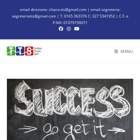
email direzione: chiara.tts@gmail.com | email segreteria:
segreteriatts@gmail.com | T: 0165 363376 C: 327 5341952 | C.F. e
P.IVA: 01079730071
MENU