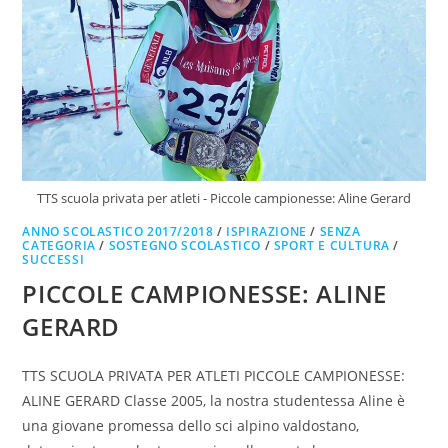
TTS scuola privata per atleti - Piccole campionesse: Aline Gerard
ANNO SCOLASTICO 2017/2018
/
ISPIRAZIONE
/
SENZA
CATEGORIA
/
SOSTEGNO SCOLASTICO
/
SPORT E CULTURA
/
SUCCESSI
PICCOLE CAMPIONESSE: ALINE
GERARD
TTS SCUOLA PRIVATA PER ATLETI PICCOLE CAMPIONESSE:
ALINE GERARD Classe 2005, la nostra studentessa Aline è
una giovane promessa dello sci alpino valdostano,