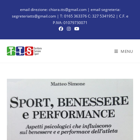
email direzione: chiara.tts@gmail.com | email segreteria:
segreteriatts@gmail.com | T: 0165 363376 C: 327 5341952 | C.F. e
P.IVA: 01079730071
MENU