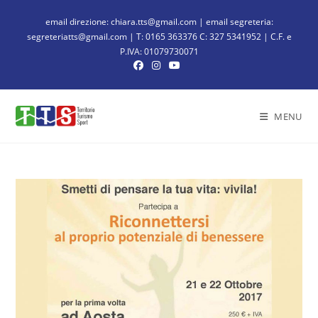
email direzione: chiara.tts@gmail.com | email segreteria:
segreteriatts@gmail.com | T: 0165 363376 C: 327 5341952 | C.F. e
P.IVA: 01079730071
MENU