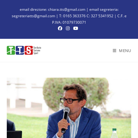
email direzione: chiara.tts@gmail.com | email segreteria:
segreteriatts@gmail.com | T: 0165 363376 C: 327 5341952 | C.F. e
P.IVA: 01079730071
MENU