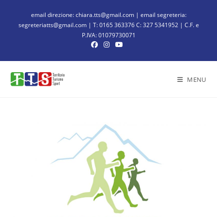
email direzione: chiara.tts@gmail.com | email segreteria:
segreteriatts@gmail.com | T: 0165 363376 C: 327 5341952 | C.F. e
P.IVA: 01079730071
MENU