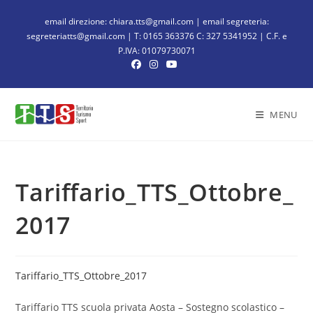
email direzione: chiara.tts@gmail.com | email segreteria:
segreteriatts@gmail.com | T: 0165 363376 C: 327 5341952 | C.F. e
P.IVA: 01079730071
MENU
Tariffario_TTS_Ottobre_
2017
Tariffario_TTS_Ottobre_2017
Tariffario TTS scuola privata Aosta – Sostegno scolastico –