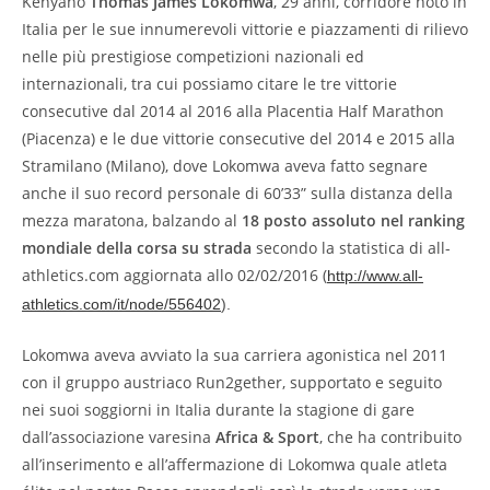
Kenyano
Thomas James Lokomwa
, 29 anni, corridore noto in
Italia per le sue innumerevoli vittorie e piazzamenti di rilievo
nelle più prestigiose competizioni nazionali ed
internazionali, tra cui possiamo citare le tre vittorie
consecutive dal 2014 al 2016 alla Placentia Half Marathon
(Piacenza) e le due vittorie consecutive del 2014 e 2015 alla
Stramilano (Milano), dove Lokomwa aveva fatto segnare
anche il suo record personale di 60’33” sulla distanza della
mezza maratona, balzando al
18 posto assoluto nel ranking
mondiale della corsa su strada
secondo la statistica di all-
athletics.com aggiornata allo 02/02/2016 (
http://www.all-
athletics.com/it/node/556402
).
Lokomwa aveva avviato la sua carriera agonistica nel 2011
con il gruppo austriaco Run2gether, supportato e seguito
nei suoi soggiorni in Italia durante la stagione di gare
dall’associazione varesina
Africa & Sport
, che ha contribuito
all’inserimento e all’affermazione di Lokomwa quale atleta