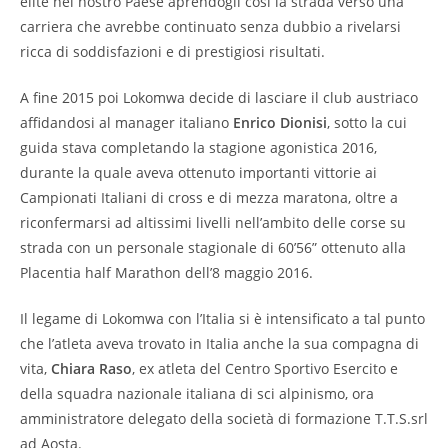
élite nel nostro Paese aprendogli così la strada verso una
carriera che avrebbe continuato senza dubbio a rivelarsi
ricca di soddisfazioni e di prestigiosi risultati.
A fine 2015 poi Lokomwa decide di lasciare il club austriaco
affidandosi al manager italiano
Enrico Dionisi
, sotto la cui
guida stava completando la stagione agonistica 2016,
durante la quale aveva ottenuto importanti vittorie ai
Campionati Italiani di cross e di mezza maratona, oltre a
riconfermarsi ad altissimi livelli nell’ambito delle corse su
strada con un personale stagionale di 60’56” ottenuto alla
Placentia half Marathon dell’8 maggio 2016.
Il legame di Lokomwa con l’Italia si è intensificato a tal punto
che l’atleta aveva trovato in Italia anche la sua compagna di
vita,
Chiara Raso
, ex atleta del Centro Sportivo Esercito e
della squadra nazionale italiana di sci alpinismo, ora
amministratore delegato della società di formazione T.T.S.srl
ad Aosta.