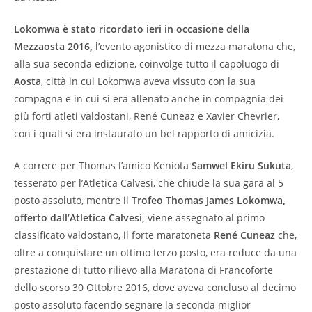
Lokomwa è stato ricordato ieri in occasione della
Mezzaosta 2016,
l’evento agonistico di mezza maratona che,
alla sua seconda edizione, coinvolge tutto il capoluogo di
Aosta
, città in cui Lokomwa aveva vissuto con la sua
compagna e in cui si era allenato anche in compagnia dei
più forti atleti valdostani, René Cuneaz e Xavier Chevrier,
con i quali si era instaurato un bel rapporto di amicizia.
A correre per Thomas l’amico Keniota
Samwel Ekiru Sukuta
,
tesserato per l’Atletica Calvesi, che chiude la sua gara al 5
posto assoluto, mentre il
Trofeo Thomas James Lokomwa,
offerto dall’Atletica Calvesi,
viene assegnato al primo
classificato valdostano, il forte maratoneta
René Cuneaz
che,
oltre a conquistare un ottimo terzo posto, era reduce da una
prestazione di tutto rilievo alla Maratona di Francoforte
dello scorso 30 Ottobre 2016, dove aveva concluso al decimo
posto assoluto facendo segnare la seconda miglior