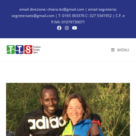
email direzione: chiara.tts@gmail.com | email segreteria:
segreteriatts@gmail.com | T: 0165 363376 C: 327 5341952 | C.F. e
P.IVA: 01079730071
MENU