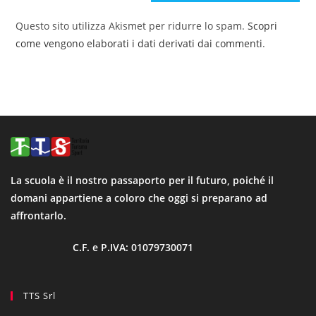
Questo sito utilizza Akismet per ridurre lo spam.
Scopri
come vengono elaborati i dati derivati dai commenti
.
La scuola è il nostro passaporto per il futuro, poiché il
domani appartiene a coloro che oggi si preparano ad
affrontarlo.
C.F. e P.IVA: 01079730071
TTS Srl