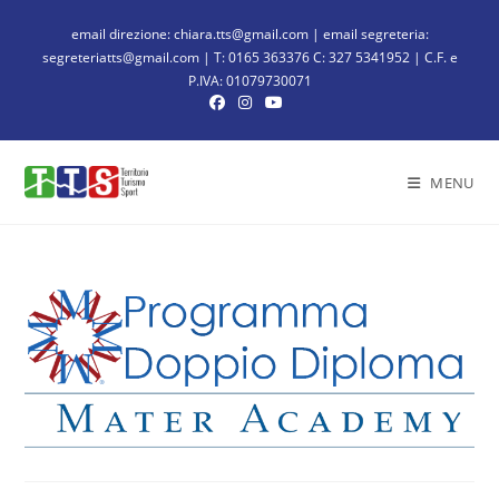
email direzione: chiara.tts@gmail.com | email segreteria:
segreteriatts@gmail.com | T: 0165 363376 C: 327 5341952 | C.F. e
P.IVA: 01079730071
MENU